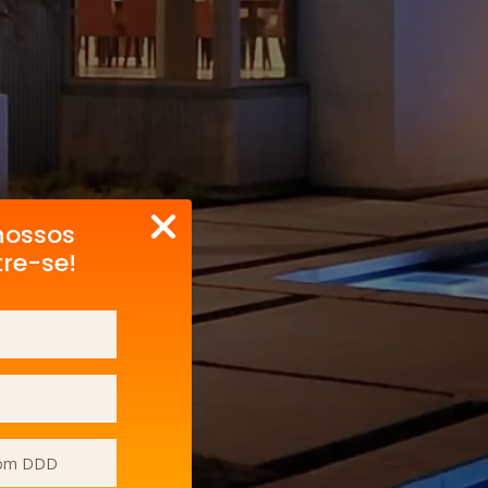
nossos
tre-se!