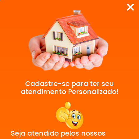
Cadastre-se para ter seu
atendimento Personalizado!
Seja atendido pelos nossos