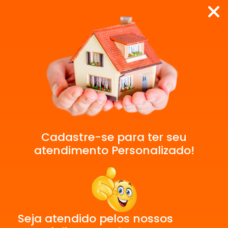
Cadastre-se para ter seu
atendimento Personalizado!
Seja atendido pelos nossos