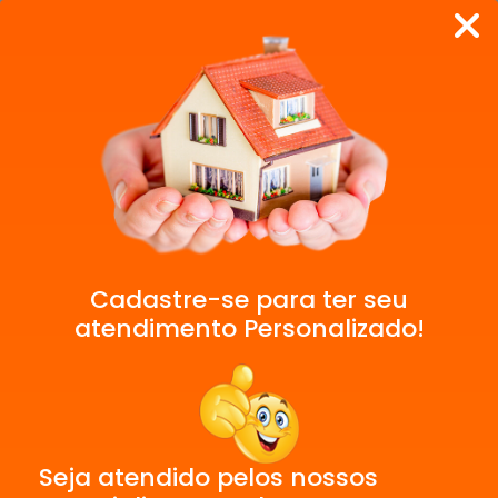
Cadastre-se para ter seu
atendimento Personalizado!
Seja atendido pelos nossos