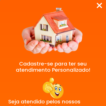
Cadastre-se para ter seu
atendimento Personalizado!
Seja atendido pelos nossos