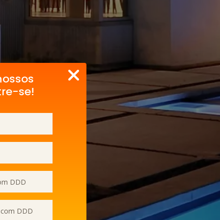
nossos
tre-se!