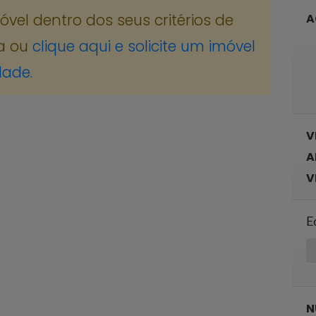
el dentro dos seus critérios de
A
a ou
clique aqui e solicite um imóvel
dade.
V
A
V
E
N